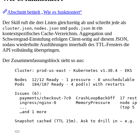
Abschnitt betitelt „Wie es funktioniert“
Der Skill ruft die drei Listen gleichzeitig ab und schreibt jede als
,
und
in ein
cluster.json
nodes.json
pods.json
kontextspezifisches Cache-Verzeichnis. Aggregation und
Schweregrad-Einstufung erfolgen Client-seitig auf diesem JSON,
sodass wiederholte Ausführungen innerhalb des TTL-Fensters die
API vollständig überspringen.
Der Zusammenfassungsblock sieht so aus:
Cluster: prod-us-east · Kubernetes v1.30.4 · EKS
Nodes  12/12 Ready · 1 pressure · 0 unschedulable 
Pods   184/187 Ready · 4 pod(s) with restarts
Issues (6):
payments/checkout-7c9  CrashLoopBackOff  17 rest
ingress/nginx-0        MemoryPressure    node ip
...                                      (top 5 
…and 1 more
Snapshot cached (TTL 15m). Ask to drill in — e.g. 