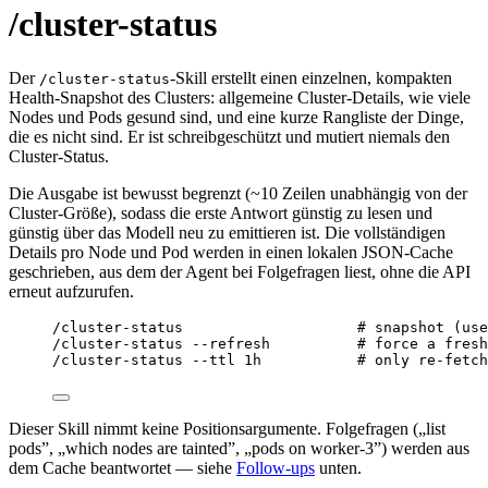
/cluster-status
Der
-Skill erstellt einen einzelnen, kompakten
/cluster-status
Health-Snapshot des Clusters: allgemeine Cluster-Details, wie viele
Nodes und Pods gesund sind, und eine kurze Rangliste der Dinge,
die es nicht sind. Er ist schreibgeschützt und mutiert niemals den
Cluster-Status.
Die Ausgabe ist bewusst begrenzt (~10 Zeilen unabhängig von der
Cluster-Größe), sodass die erste Antwort günstig zu lesen und
günstig über das Modell neu zu emittieren ist. Die vollständigen
Details pro Node und Pod werden in einen lokalen JSON-Cache
geschrieben, aus dem der Agent bei Folgefragen liest, ohne die API
erneut aufzurufen.
/cluster-status                    # snapshot (use
/cluster-status --refresh          # force a fresh
/cluster-status --ttl 1h           # only re-fetch
Dieser Skill nimmt keine Positionsargumente. Folgefragen („list
pods”, „which nodes are tainted”, „pods on worker-3”) werden aus
dem Cache beantwortet — siehe
Follow-ups
unten.