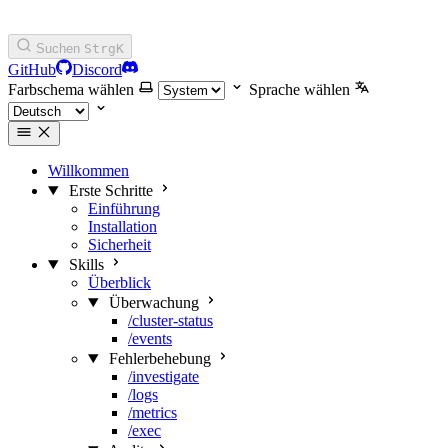
Suchen
Strg
K
GitHub
Discord
Farbschema wählen
Sprache wählen
Willkommen
Erste Schritte
Einführung
Installation
Sicherheit
Skills
Überblick
Überwachung
/cluster-status
/events
Fehlerbehebung
/investigate
/logs
/metrics
/exec