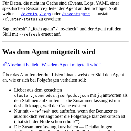
Für Daten, die nicht im Cache sind (Events, Logs, YAML einer
spezifischen Ressource), leitet der Agent an den richtigen Skill
weiter —
,
oder
— anstatt
/events
/logs
/investigate
zu erweitern.
/cluster-status
Sag „refresh” / „fetch again” / „re-check” und der Agent ruft den
Skill mit
erneut auf.
--refresh
Was dem Agent mitgeteilt wird
Abschnitt betitelt „Was dem Agent mitgeteilt wird“
Über das Abrufen der drei Listen hinaus weist der Skill den Agent
an, wie er sich bei Folgefragen verhalten soll:
Lieber aus dem gecachten
/
/
mit
antworten als
cluster.json
nodes.json
pods.json
jq
den Skill neu aufzurufen — die Zusammenfassung ist nur
deshalb knapp, weil der Cache existiert.
Nur mit
neu aufrufen, wenn der Benutzer es
--refresh
ausdrücklich verlangt oder die Folgefrage klar zeitkritisch ist
(„hat sich der Node schon erholt?”).
Die Zusammenfassung kurz halten — Detailanfragen