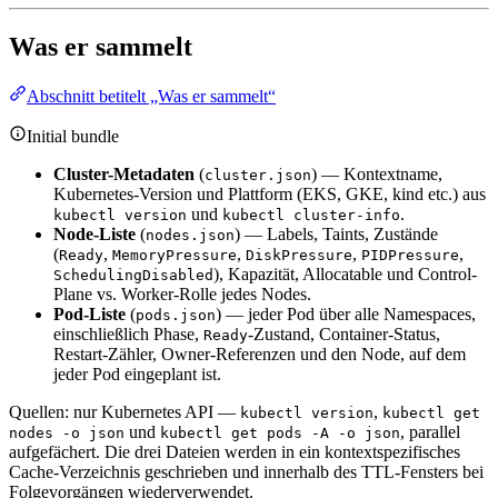
Was er sammelt
Abschnitt betitelt „Was er sammelt“
Initial bundle
Cluster-Metadaten
(
) — Kontextname,
cluster.json
Kubernetes-Version und Plattform (EKS, GKE, kind etc.) aus
und
.
kubectl version
kubectl cluster-info
Node-Liste
(
) — Labels, Taints, Zustände
nodes.json
(
,
,
,
,
Ready
MemoryPressure
DiskPressure
PIDPressure
), Kapazität, Allocatable und Control-
SchedulingDisabled
Plane vs. Worker-Rolle jedes Nodes.
Pod-Liste
(
) — jeder Pod über alle Namespaces,
pods.json
einschließlich Phase,
-Zustand, Container-Status,
Ready
Restart-Zähler, Owner-Referenzen und den Node, auf dem
jeder Pod eingeplant ist.
Quellen: nur Kubernetes API —
,
kubectl version
kubectl get
und
, parallel
nodes -o json
kubectl get pods -A -o json
aufgefächert. Die drei Dateien werden in ein kontextspezifisches
Cache-Verzeichnis geschrieben und innerhalb des TTL-Fensters bei
Folgevorgängen wiederverwendet.