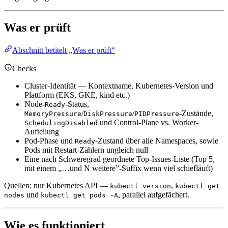
Was er prüft
Abschnitt betitelt „Was er prüft“
Checks
Cluster-Identität — Kontextname, Kubernetes-Version und
Plattform (EKS, GKE, kind etc.)
Node-
-Status,
Ready
/
/
-Zustände,
MemoryPressure
DiskPressure
PIDPressure
und Control-Plane vs. Worker-
SchedulingDisabled
Aufteilung
Pod-Phase und
-Zustand über alle Namespaces, sowie
Ready
Pods mit Restart-Zählern ungleich null
Eine nach Schweregrad geordnete Top-Issues-Liste (Top 5,
mit einem „…und N weitere”-Suffix wenn viel schiefläuft)
Quellen: nur Kubernetes API —
,
kubectl version
kubectl get
und
, parallel aufgefächert.
nodes
kubectl get pods -A
Wie es funktioniert