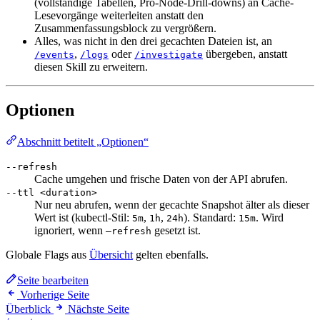
(vollständige Tabellen, Pro-Node-Drill-downs) an Cache-
Lesevorgänge weiterleiten anstatt den
Zusammenfassungsblock zu vergrößern.
Alles, was nicht in den drei gecachten Dateien ist, an
,
oder
übergeben, anstatt
/events
/logs
/investigate
diesen Skill zu erweitern.
Optionen
Abschnitt betitelt „Optionen“
--refresh
Cache umgehen und frische Daten von der API abrufen.
--ttl <duration>
Nur neu abrufen, wenn der gecachte Snapshot älter als dieser
Wert ist (kubectl-Stil:
,
,
). Standard:
. Wird
5m
1h
24h
15m
ignoriert, wenn
gesetzt ist.
—refresh
Globale Flags aus
Übersicht
gelten ebenfalls.
Seite bearbeiten
Vorherige Seite
Überblick
Nächste Seite