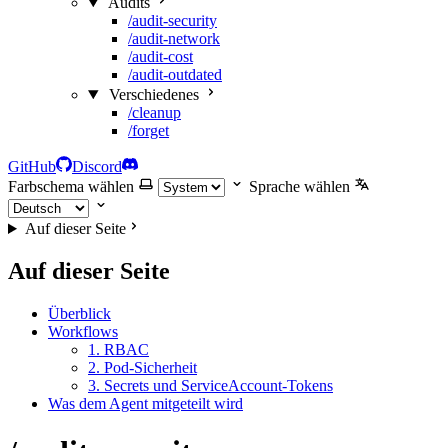
Audits
/audit-security
/audit-network
/audit-cost
/audit-outdated
Verschiedenes
/cleanup
/forget
GitHub
Discord
Farbschema wählen
Sprache wählen
Auf dieser Seite
Auf dieser Seite
Überblick
Workflows
1. RBAC
2. Pod-Sicherheit
3. Secrets und ServiceAccount-Tokens
Was dem Agent mitgeteilt wird