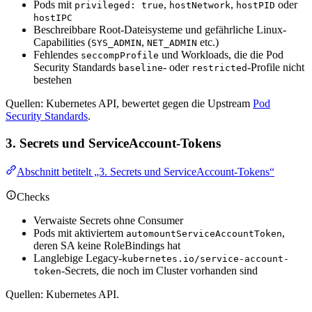
Pods mit
,
,
oder
privileged: true
hostNetwork
hostPID
hostIPC
Beschreibbare Root-Dateisysteme und gefährliche Linux-
Capabilities (
,
etc.)
SYS_ADMIN
NET_ADMIN
Fehlendes
und Workloads, die die Pod
seccompProfile
Security Standards
- oder
-Profile nicht
baseline
restricted
bestehen
Quellen: Kubernetes API, bewertet gegen die Upstream
Pod
Security Standards
.
3. Secrets und ServiceAccount-Tokens
Abschnitt betitelt „3. Secrets und ServiceAccount-Tokens“
Checks
Verwaiste Secrets ohne Consumer
Pods mit aktiviertem
,
automountServiceAccountToken
deren SA keine RoleBindings hat
Langlebige Legacy-
kubernetes.io/service-account-
-Secrets, die noch im Cluster vorhanden sind
token
Quellen: Kubernetes API.