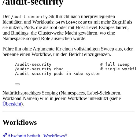
/audit-security
Der
-Skill sucht nach überprivilegierten
/audit-security
Identitäten und Workloads:
mit mehr Zugriff als
ServiceAccounts
sie nutzen, Pods, die als root oder mit Host-Level-Escapes laufen,
und Bindings, die Cluster-weite Macht gewähren, wo eine
Namespace-scoped Role ausreichen würde.
Führe ihn ohne Argumente für einen vollständigen Sweep aus, oder
benenne einen Workflow, um den Bericht einzugrenzen.
/audit-security                    # full sweep
/audit-security rbac               # single workfl
/audit-security pods in kube-system
Natürlichsprachiges Scoping (Namespaces, Label-Selektoren,
Workload-Namen) wird in jedem Workflow unterstützt (siehe
Übersicht
).
Workflows
Abschnitt betitelt „Workflows“