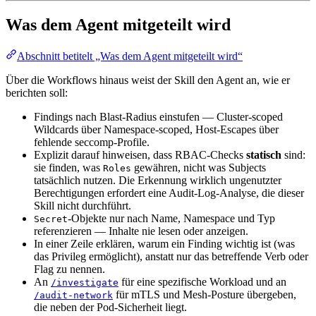
Was dem Agent mitgeteilt wird
Abschnitt betitelt „Was dem Agent mitgeteilt wird“
Über die Workflows hinaus weist der Skill den Agent an, wie er
berichten soll:
Findings nach Blast-Radius einstufen — Cluster-scoped
Wildcards über Namespace-scoped, Host-Escapes über
fehlende seccomp-Profile.
Explizit darauf hinweisen, dass RBAC-Checks
statisch
sind:
sie finden, was
gewähren, nicht was Subjects
Roles
tatsächlich nutzen. Die Erkennung wirklich ungenutzter
Berechtigungen erfordert eine Audit-Log-Analyse, die dieser
Skill nicht durchführt.
-Objekte nur nach Name, Namespace und Typ
Secret
referenzieren — Inhalte nie lesen oder anzeigen.
In einer Zeile erklären, warum ein Finding wichtig ist (was
das Privileg ermöglicht), anstatt nur das betreffende Verb oder
Flag zu nennen.
An
für eine spezifische Workload und an
/investigate
für mTLS und Mesh-Posture übergeben,
/audit-network
die neben der Pod-Sicherheit liegt.