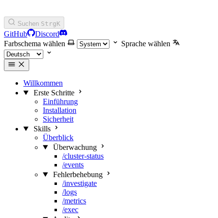
Suchen
Strg
K
GitHub
Discord
Farbschema wählen
Sprache wählen
Willkommen
Erste Schritte
Einführung
Installation
Sicherheit
Skills
Überblick
Überwachung
/cluster-status
/events
Fehlerbehebung
/investigate
/logs
/metrics
/exec