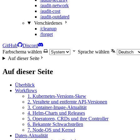
/audit-network
/audit-cost
/audit-outdated
Verschiedenes
/cleanup
/forget
GitHub
Discord
Farbschema wählen
Sprache wählen
Auf dieser Seite
Auf dieser Seite
Überblick
Workflows
1. Kubernetes-Versions-Skew
2. Veraltete und entfernte API-Versionen
3. Container-Image-Aktualität
4. Helm-Charts und Releases
5. Operatoren, CRDs und ihre Controller
6. Bekannte Schwachstellen
7. Node-OS und Kernel
Daten-Aktualität