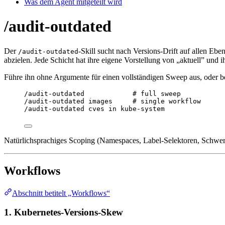
Was dem Agent mitgeteilt wird
/audit-outdated
Der
-Skill sucht nach Versions-Drift auf allen E
/audit-outdated
abzielen. Jede Schicht hat ihre eigene Vorstellung von „aktuell” und i
Führe ihn ohne Argumente für einen vollständigen Sweep aus, oder 
/audit-outdated            # full sweep
/audit-outdated images     # single workflow
/audit-outdated cves in kube-system
Natürlichsprachiges Scoping (Namespaces, Label-Selektoren, Schwer
Workflows
Abschnitt betitelt „Workflows“
1. Kubernetes-Versions-Skew