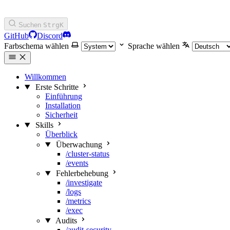
Suchen
Strg
K
GitHub
Discord
Farbschema wählen
Sprache wählen
Willkommen
Erste Schritte
Einführung
Installation
Sicherheit
Skills
Überblick
Überwachung
/cluster-status
/events
Fehlerbehebung
/investigate
/logs
/metrics
/exec
Audits
/audit-security