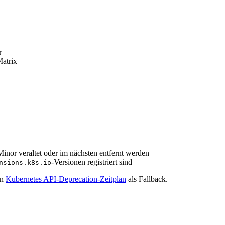
r
atrix
inor veraltet oder im nächsten entfernt werden
-Versionen registriert sind
nsions.k8s.io
en
Kubernetes API-Deprecation-Zeitplan
als Fallback.