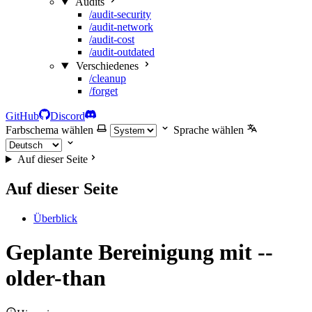
Audits
/audit-security
/audit-network
/audit-cost
/audit-outdated
Verschiedenes
/cleanup
/forget
GitHub
Discord
Farbschema wählen
Sprache wählen
Auf dieser Seite
Auf dieser Seite
Überblick
Geplante Bereinigung mit --
older-than