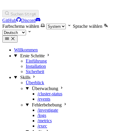
Suchen
Strg
K
GitHub
Discord
Farbschema wählen
Sprache wählen
Willkommen
Erste Schritte
Einführung
Installation
Sicherheit
Skills
Überblick
Überwachung
/cluster-status
/events
Fehlerbehebung
/investigate
/logs
/metrics
/exec