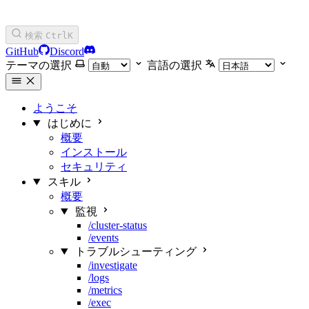
検索
Ctrl
K
GitHub
Discord
テーマの選択
言語の選択
ようこそ
はじめに
概要
インストール
セキュリティ
スキル
概要
監視
/cluster-status
/events
トラブルシューティング
/investigate
/logs
/metrics
/exec