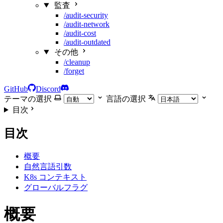
監査
/audit-security
/audit-network
/audit-cost
/audit-outdated
その他
/cleanup
/forget
GitHub
Discord
テーマの選択
言語の選択
目次
目次
概要
自然言語引数
K8s コンテキスト
グローバルフラグ
概要