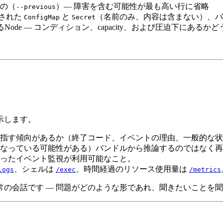
の（
）— 障害を含む可能性が最も高い行に省略
--previous
された
と
（名前のみ、内容は含まない）、
ConfigMap
Secret
de — コンディション、capacity、および圧迫下にあるかど
示します。
指す傾向があるか（終了コード、イベントの理由、一般的な状
なっている可能性がある）バンドルから推論するのではなく再
ったイベント監視が利用可能なこと。
、シェルは
、時間経過のリソース使用量は
logs
/exec
/metrics
の会話です — 問題がどのような形であれ、聞きたいことを