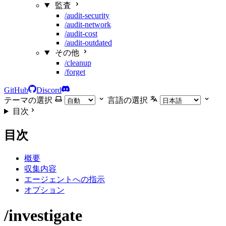
監査
/audit-security
/audit-network
/audit-cost
/audit-outdated
その他
/cleanup
/forget
GitHub
Discord
テーマの選択
言語の選択
目次
目次
概要
収集内容
エージェントへの指示
オプション
/investigate