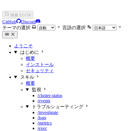
検索
Ctrl
K
GitHub
Discord
テーマの選択
言語の選択
ようこそ
はじめに
概要
インストール
セキュリティ
スキル
概要
監視
/cluster-status
/events
トラブルシューティング
/investigate
/logs
/metrics
/exec