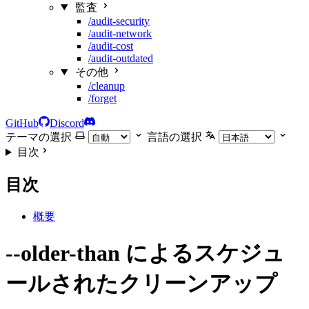
監査
/audit-security
/audit-network
/audit-cost
/audit-outdated
その他
/cleanup
/forget
GitHub
Discord
テーマの選択
言語の選択
目次
目次
概要
--older-than によるスケジュ
ールされたクリーンアップ