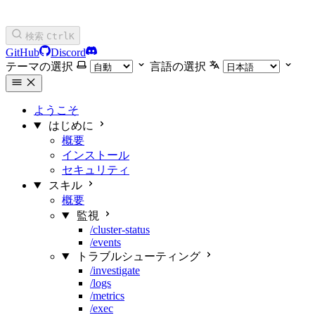
検索
Ctrl
K
GitHub
Discord
テーマの選択
言語の選択
ようこそ
はじめに
概要
インストール
セキュリティ
スキル
概要
監視
/cluster-status
/events
トラブルシューティング
/investigate
/logs
/metrics
/exec