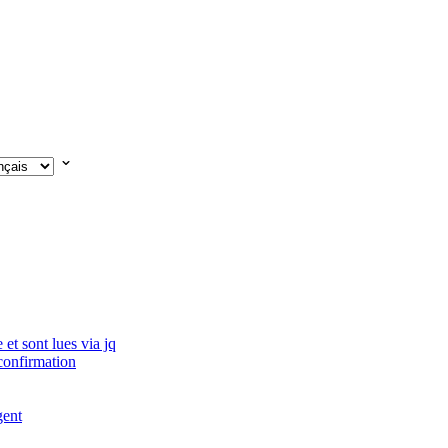
et sont lues via jq
 confirmation
gent