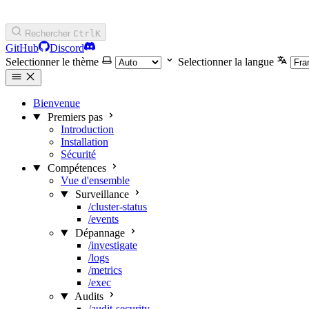
Rechercher
Ctrl
K
GitHub
Discord
Selectionner le thème
Selectionner la langue
Bienvenue
Premiers pas
Introduction
Installation
Sécurité
Compétences
Vue d'ensemble
Surveillance
/cluster-status
/events
Dépannage
/investigate
/logs
/metrics
/exec
Audits
/audit-security