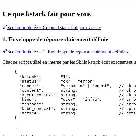
Ce que kstack fait pour vous
Section intitulée « Ce que kstack fait pour vous »
1. Enveloppe de réponse clairement définie
Section intitulée « 1. Enveloppe de réponse clairement définie »
Chaque script utilisé en interne par les Skills kstack écrit exactement
{
"kstack"
:        
"
1
"
,
"status"
:        
"
ok
"
|
"
error
"
,
"render"
:        
"
verbatim
"
|
"
agent
"
,   
// ok o
"content"
:       
string
,                 
// ok o
"agent_context"
: 
string
,                 
// ok o
"kind"
:          
"
user
"
|
"
infra
"
,       
// erro
"message"
:       
string
,                 
// erro
"kube_context"
:  
string
,                 
// opti
"notice"
:        
string
// opti
}