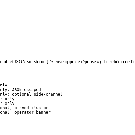
 un objet JSON sur stdout (l’« enveloppe de réponse »). Le schéma de l’o
nly
nly; JSON-escaped
nly; optional side-channel
r only
r only
onal; pinned cluster
onal; operator banner