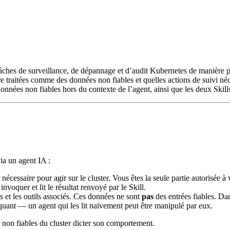
 tâches de surveillance, de dépannage et d’audit Kubernetes de manière pl
re traitées comme des données non fiables et quelles actions de suivi néce
onnées non fiables hors du contexte de l’agent, ainsi que les deux Skills
via un agent IA :
é nécessaire pour agir sur le cluster. Vous êtes la seule partie autorisée 
voquer et lit le résultat renvoyé par le Skill.
et les outils associés. Ces données ne sont
pas
des entrées fiables. Dan
quant — un agent qui les lit naïvement peut être manipulé par eux.
es non fiables du cluster dicter son comportement.