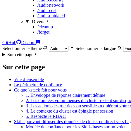
/audit-network
/audit-cost
/audit-outdated
Divers
/cleanup
/forget
GitHub
Discord
Selectionner le thème
Selectionner la langue
Sur cette page
Sur cette page
Vue d’ensemble
Le périmètre de confiance
Ce que kstack fait pour vous
1. Enveloppe de réponse clairement définie
2. Les données volumineuses du cluster restent sur disque 
3. Les actions destructrices ou sensibles requièrent votre
4. Le contexte du cluster est épinglé par session
5. Respecte le RBAC
Skills pouvant diffuser des données de cluster en direct vers l’a
Modèle de confiance pour les Skills basés sur un volet