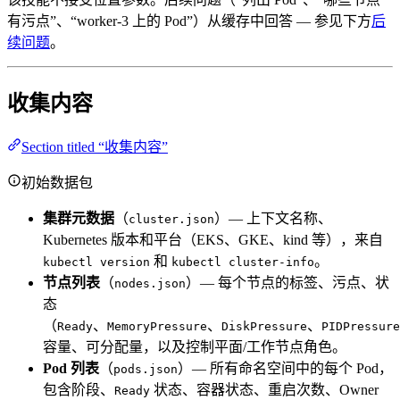
有污点”、“worker-3 上的 Pod”）从缓存中回答 — 参见下方
后
续问题
。
收集内容
Section titled “收集内容”
初始数据包
集群元数据
（
）— 上下文名称、
cluster.json
Kubernetes 版本和平台（EKS、GKE、kind 等），来自
和
。
kubectl version
kubectl cluster-info
节点列表
（
）— 每个节点的标签、污点、状
nodes.json
态
（
、
、
、
Ready
MemoryPressure
DiskPressure
PIDPressure
容量、可分配量，以及控制平面/工作节点角色。
Pod 列表
（
）— 所有命名空间中的每个 Pod，
pods.json
包含阶段、
状态、容器状态、重启次数、Owner
Ready