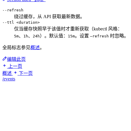
--refresh
绕过缓存，从 API 获取最新数据。
--ttl <duration>
仅当缓存快照早于该值时才重新获取（kubectl 风格：
、
、
）。默认值：
。设置
时忽略。
5m
1h
24h
15m
—refresh
全局标志参见
概述
。
编辑此页
上一页
概述
下一页
/events