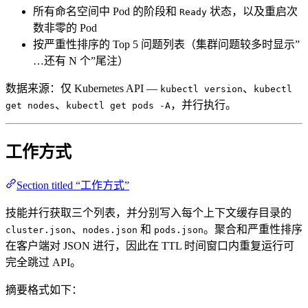
所有命名空间中 Pod 的阶段和
状态，以及重启次
Ready
数非零的 Pod
按严重性排序的 Top 5 问题列表（集群问题较多时显示”
…还有 N 个”尾注）
数据来源：仅 Kubernetes API —
、
kubectl version
kubectl
、
，并行执行。
get nodes
kubectl get pods -A
工作方式
Section titled “工作方式”
技能并行获取三个列表，并分别写入每个上下文缓存目录的
、
和
。聚合和严重性排序
cluster.json
nodes.json
pods.json
在客户端对 JSON 进行，因此在 TTL 时间窗口内重复运行可
完全跳过 API。
摘要格式如下：