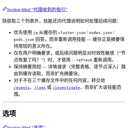
Section titled “代理收到的指引”
除获取三个列表外，技能还向代理说明如何处理后续问题：
优先使用
从缓存的
/
/
jq
cluster.json
nodes.json
回答，而非重新调用技能 — 缓存正是摘要保
pods.json
持简短的意义所在。
仅在用户明确要求，或后续问题明显对时效性敏感（“节
点恢复了吗？“）时，才使用
重新调用。
--refresh
保持摘要简短 — 详情请求（完整表格、逐节点深入）路
由到缓存读取，而非扩充摘要块。
对于不在三个缓存文件中的任何内容，转交给
、
或
，而非扩大该技能范
/events
/logs
/investigate
围。
选项
Section titled “选项”