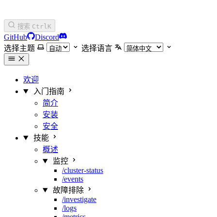
搜索
Ctrl
K
GitHub
Discord
选择主题
选择语言
欢迎
入门指南
简介
安装
安全
技能
概述
监控
/cluster-status
/events
故障排除
/investigate
/logs
/metrics