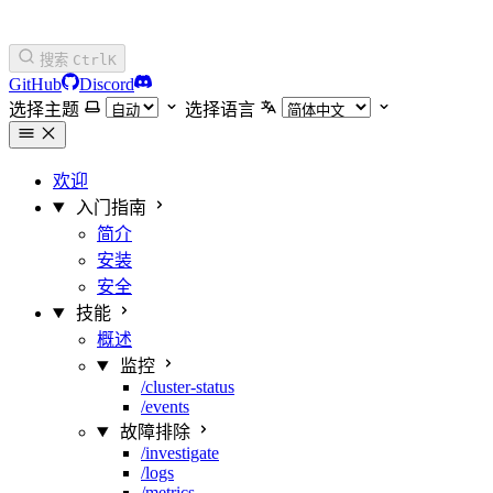
搜索
Ctrl
K
GitHub
Discord
选择主题
选择语言
欢迎
入门指南
简介
安装
安全
技能
概述
监控
/cluster-status
/events
故障排除
/investigate
/logs
/metrics