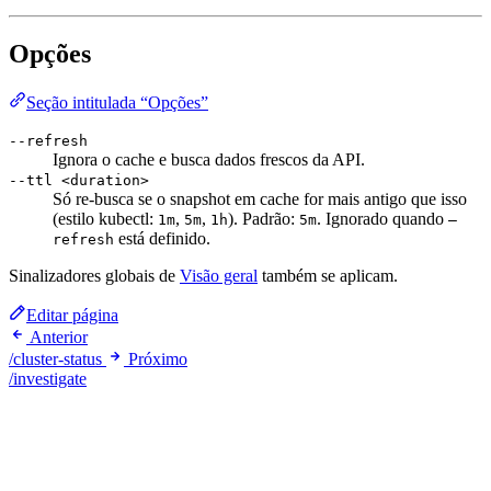
Opções
Seção intitulada “Opções”
--refresh
Ignora o cache e busca dados frescos da API.
--ttl <duration>
Só re-busca se o snapshot em cache for mais antigo que isso
(estilo kubectl:
,
,
). Padrão:
. Ignorado quando
1m
5m
1h
5m
—
está definido.
refresh
Sinalizadores globais de
Visão geral
também se aplicam.
Editar página
Anterior
/cluster-status
Próximo
/investigate