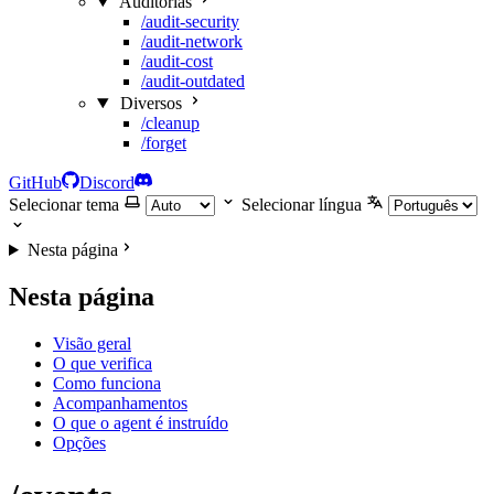
Auditorias
/audit-security
/audit-network
/audit-cost
/audit-outdated
Diversos
/cleanup
/forget
GitHub
Discord
Selecionar tema
Selecionar língua
Nesta página
Nesta página
Visão geral
O que verifica
Como funciona
Acompanhamentos
O que o agent é instruído
Opções