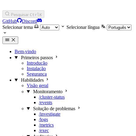
Pesquisar
Ctrl
K
GitHub
Discord
Selecionar tema
Selecionar língua
Bem-vindo
Primeiros passos
Introdução
Instalação
Segurança
Habilidades
Visão geral
Monitoramento
/cluster-status
/events
Solução de problemas
/investigate
/logs
/metrics
/exec