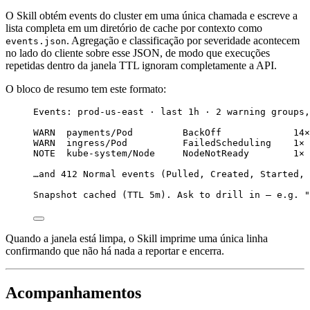
O Skill obtém events do cluster em uma única chamada e escreve a
lista completa em um diretório de cache por contexto como
. Agregação e classificação por severidade acontecem
events.json
no lado do cliente sobre esse JSON, de modo que execuções
repetidas dentro da janela TTL ignoram completamente a API.
O bloco de resumo tem este formato:
Events: prod-us-east · last 1h · 2 warning groups,
WARN  payments/Pod         BackOff             14×
WARN  ingress/Pod          FailedScheduling    1× 
NOTE  kube-system/Node     NodeNotReady        1× 
…and 412 Normal events (Pulled, Created, Started, 
Snapshot cached (TTL 5m). Ask to drill in — e.g. "
Quando a janela está limpa, o Skill imprime uma única linha
confirmando que não há nada a reportar e encerra.
Acompanhamentos