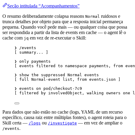
Seção intitulada “Acompanhamentos”
O resumo deliberadamente colapsa reasons
ruidosos e
Normal
trunca detalhes por objeto para que a resposta inicial permaneça
pequena. Quando você pede mais — ou qualquer coisa que possa
ser respondida a partir da lista de events em cache — o agent lê o
cache com
em vez de re-executar o Skill:
jq
❯ /events
[ summary... ]
❯ only payments
[ events filtered to namespace payments, from even
❯ show the suppressed Normal events
[ full Normal-event list, from events.json ]
❯ events on pod/checkout-7c9
[ filtered by involvedObject, walking owners one l
Para dados que não estão no cache (logs, YAML de um recurso
específico, causa raiz entre múltiplas fontes), o agent roteia para o
Skill certa —
ou
— em vez de ampliar o
/logs
/investigate
.
/events