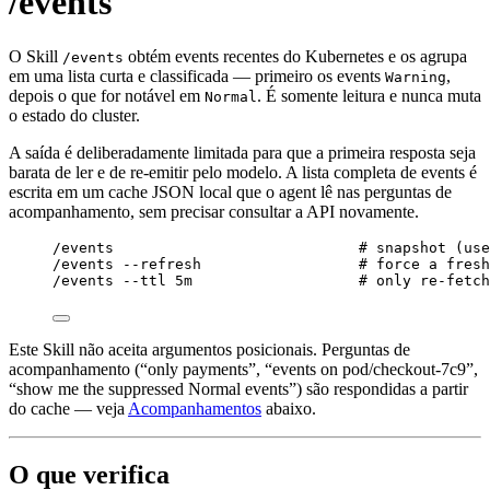
/events
O Skill
obtém events recentes do Kubernetes e os agrupa
/events
em uma lista curta e classificada — primeiro os events
,
Warning
depois o que for notável em
. É somente leitura e nunca muta
Normal
o estado do cluster.
A saída é deliberadamente limitada para que a primeira resposta seja
barata de ler e de re-emitir pelo modelo. A lista completa de events é
escrita em um cache JSON local que o agent lê nas perguntas de
acompanhamento, sem precisar consultar a API novamente.
/events                            # snapshot (use
/events --refresh                  # force a fresh
/events --ttl 5m                   # only re-fetch
Este Skill não aceita argumentos posicionais. Perguntas de
acompanhamento (“only payments”, “events on pod/checkout-7c9”,
“show me the suppressed Normal events”) são respondidas a partir
do cache — veja
Acompanhamentos
abaixo.
O que verifica