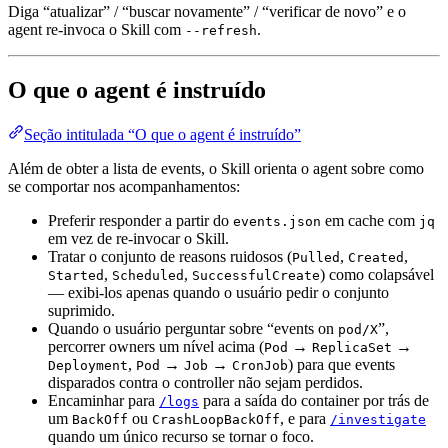
Diga “atualizar” / “buscar novamente” / “verificar de novo” e o
agent re-invoca o Skill com
.
--refresh
O que o agent é instruído
Seção intitulada “O que o agent é instruído”
Além de obter a lista de events, o Skill orienta o agent sobre como
se comportar nos acompanhamentos:
Preferir responder a partir do
em cache com
events.json
jq
em vez de re-invocar o Skill.
Tratar o conjunto de reasons ruidosos (
,
,
Pulled
Created
,
,
) como colapsável
Started
Scheduled
SuccessfulCreate
— exibi-los apenas quando o usuário pedir o conjunto
suprimido.
Quando o usuário perguntar sobre “events on
”,
pod/X
percorrer owners um nível acima (
→
→
Pod
ReplicaSet
,
→
→
) para que events
Deployment
Pod
Job
CronJob
disparados contra o controller não sejam perdidos.
Encaminhar para
para a saída do container por trás de
/logs
um
ou
, e para
BackOff
CrashLoopBackOff
/investigate
quando um único recurso se tornar o foco.