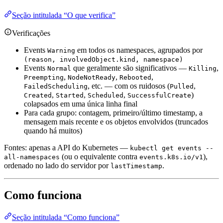
Seção intitulada “O que verifica”
Verificações
Events
em todos os namespaces, agrupados por
Warning
(reason, involvedObject.kind, namespace)
Events
que geralmente são significativos —
,
Normal
Killing
,
,
,
Preempting
NodeNotReady
Rebooted
, etc. — com os ruidosos (
,
FailedScheduling
Pulled
,
,
,
)
Created
Started
Scheduled
SuccessfulCreate
colapsados em uma única linha final
Para cada grupo: contagem, primeiro/último timestamp, a
mensagem mais recente e os objetos envolvidos (truncados
quando há muitos)
Fontes: apenas a API do Kubernetes —
kubectl get events --
(ou o equivalente contra
),
all-namespaces
events.k8s.io/v1
ordenado no lado do servidor por
.
lastTimestamp
Como funciona
Seção intitulada “Como funciona”