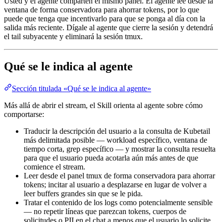
Usted y el agente comparten el mismo panel. El agente lee desde la
ventana de forma conservadora para ahorrar tokens, por lo que
puede que tenga que incentivarlo para que se ponga al día con la
salida más reciente. Dígale al agente que cierre la sesión y detendrá
el tail subyacente y eliminará la sesión tmux.
Qué se le indica al agente
Sección titulada «Qué se le indica al agente»
Más allá de abrir el stream, el Skill orienta al agente sobre cómo
comportarse:
Traducir la descripción del usuario a la consulta de Kubetail
más delimitada posible — workload específico, ventana de
tiempo corta, grep específico — y mostrar la consulta resuelta
para que el usuario pueda acotarla aún más antes de que
comience el stream.
Leer desde el panel tmux de forma conservadora para ahorrar
tokens; incitar al usuario a desplazarse en lugar de volver a
leer buffers grandes sin que se le pida.
Tratar el contenido de los logs como potencialmente sensible
— no repetir líneas que parezcan tokens, cuerpos de
solicitudes o PII en el chat a menos que el usuario lo solicite