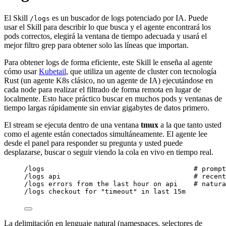
El Skill
es un buscador de logs potenciado por IA. Puede
/logs
usar el Skill para describir lo que busca y el agente encontrará los
pods correctos, elegirá la ventana de tiempo adecuada y usará el
mejor filtro grep para obtener solo las líneas que importan.
Para obtener logs de forma eficiente, este Skill le enseña al agente
cómo usar
Kubetail
, que utiliza un agente de cluster con tecnología
Rust (un agente K8s clásico, no un agente de IA) ejecutándose en
cada node para realizar el filtrado de forma remota en lugar de
localmente. Esto hace práctico buscar en muchos pods y ventanas de
tiempo largas rápidamente sin enviar gigabytes de datos primero.
El stream se ejecuta dentro de una ventana
tmux
a la que tanto usted
como el agente están conectados simultáneamente. El agente lee
desde el panel para responder su pregunta y usted puede
desplazarse, buscar o seguir viendo la cola en vivo en tiempo real.
/logs                                     # prompt
/logs api                                 # recent
/logs errors from the last hour on api    # natura
/logs checkout for "timeout" in last 15m
La delimitación en lenguaje natural (namespaces, selectores de