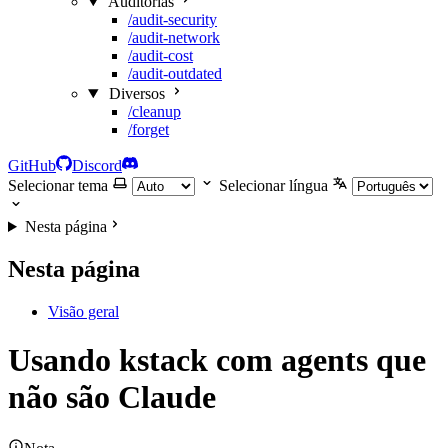
Auditorias
/audit-security
/audit-network
/audit-cost
/audit-outdated
Diversos
/cleanup
/forget
GitHub
Discord
Selecionar tema
Selecionar língua
Nesta página
Nesta página
Visão geral
Usando kstack com agents que
não são Claude