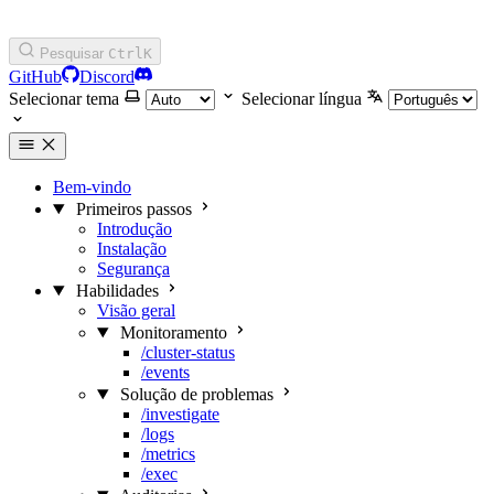
Pesquisar
Ctrl
K
GitHub
Discord
Selecionar tema
Selecionar língua
Bem-vindo
Primeiros passos
Introdução
Instalação
Segurança
Habilidades
Visão geral
Monitoramento
/cluster-status
/events
Solução de problemas
/investigate
/logs
/metrics
/exec